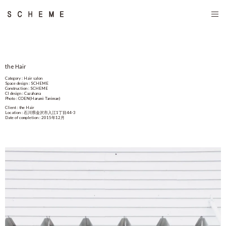
the Hair
Category : Hair salon
Space design : SCHEME
Construction : SCHEME
CI design : Cazahana
Photo : COEN(Harumi Tanimae)
Client : the Hair
Location : 石川県金沢市入江1丁目44-3
Date of completion : 2015年12月