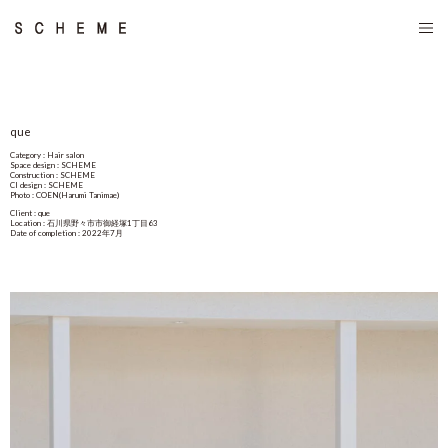
que
Category : Hair salon
Space design : SCHEME
Construction : SCHEME
CI design : SCHEME
Photo : COEN(Harumi Tanimae)
Client : que
Location : 石川県野々市市御経塚1丁目63
Date of completion : 2022年7月